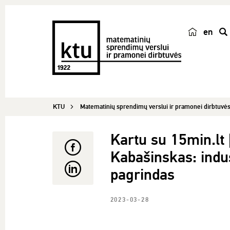
en
p
a
i
e
š
KTU
Matematinių sprendimų verslui ir pramonei dirbtuvė
k
a
Kartu su 15min.lt
Kabašinskas: indu
pagrindas
2023-03-28