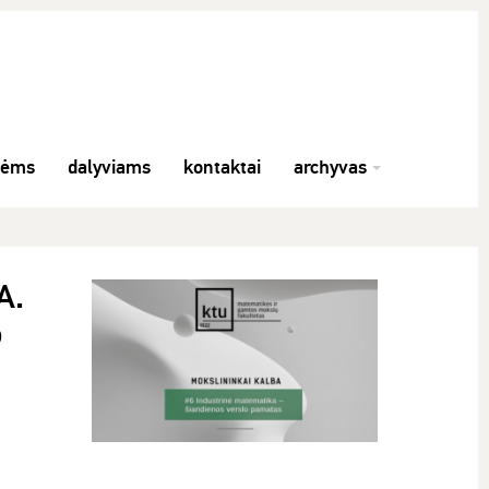
nėms
dalyviams
kontaktai
archyvas
A.
o