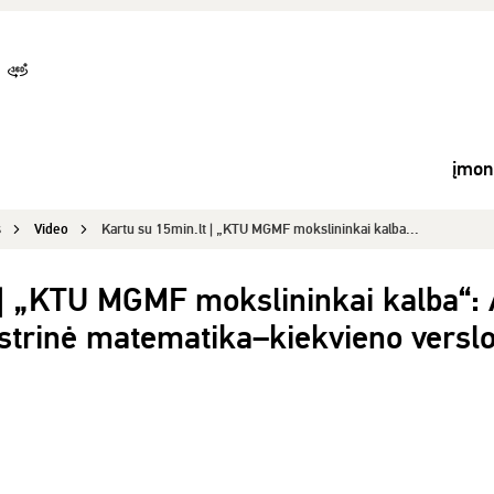
įmo
s
Video
Kartu su 15min.lt | „KTU MGMF mokslininkai kalba...
 | „KTU MGMF mokslininkai kalba“: 
strinė matematika–kiekvieno versl