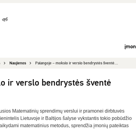
įmo
s
Naujienos
Palangoje – mokslo ir verslo bendrystės šventė...
o ir verslo bendrystės šventė
jusios Matematinių sprendimų verslui ir pramonei dirbtuvės
ienintelis Lietuvoje ir Baltijos šalyse vykstantis tokio pobūdžio
 taikydami matematinius metodus, sprendžia įmonių pateiktas