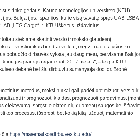
s susirinko geriausi Kauno technologijos universiteto (KTU)
rijos, Bulgarijos, Ispanijos, kurie visą savaitę spręs UAB „SBA
 AB „LTG Cargo“ ir KTU iškeltus uždavinius.
 toliau siekiame skatinti verslo ir mokslo glaudesnį
kus ir verslininkus bendrai veiklai, megzti naujus ryšius su
s pobūdžio dirbtuvės vyksta jau daug metų, bet visame Baltijo
 kurie jas pradėjo organizuoti 2017 metais“, – teigia KTU
ulteto dekanė bei šių dirbtuvių sumanytoja doc. dr. Bronė
atinius metodus, mokslininkai gali padėti optimizuoti verslo ir
analizuoti ir prognozuoti klaidas, prognozuoti pardavimus, įmon
klos efektyvumą, spręsti elektroninių duomenų saugos bei šifravi
istikos procesus, išspręsti bet kokią kitą užduotį matematinio
e čia
https://matematikosdirbtuves.ktu.edu/