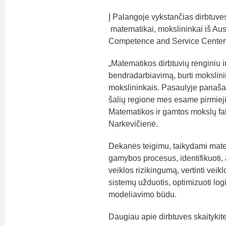
Į Palangoje vykstančias dirbtuve
matematikai, mokslininkai iš Aust
Competence and Service Center“,
„Matematikos dirbtuvių renginiu ir
bendradarbiavimą, burti mokslinin
mokslininkais. Pasaulyje panašau
šalių regione mes esame pirmieji,
Matematikos ir gamtos mokslų fak
Narkevičienė.
Dekanės teigimu, taikydami matem
gamybos procesus, identifikuoti, 
veiklos rizikingumą, vertinti vei
sistemų užduotis, optimizuoti log
modeliavimo būdu.
Daugiau apie dirbtuves skaitykit