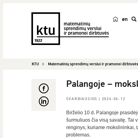
en
p
a
i
e
š
KTU
Matematinių sprendimų verslui ir pramonei dirbtuvė
k
a
Palangoje – moksl
SVARBIAUSIOS
| 2024-06-12
Birželio 10 d. Palangoje prasidė
šurmuliuos čia visą savaitę. Tai v
renginys, kuriame mokslininkai,
problemas.