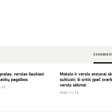
SVARBIAU
nalas: verslas šaukiasi
Mokslo ir verslo atstovai s
tikų pagalbos
suklusti: ši sritis ypač svarb
verslo sėkmei
-27
2023-11-14