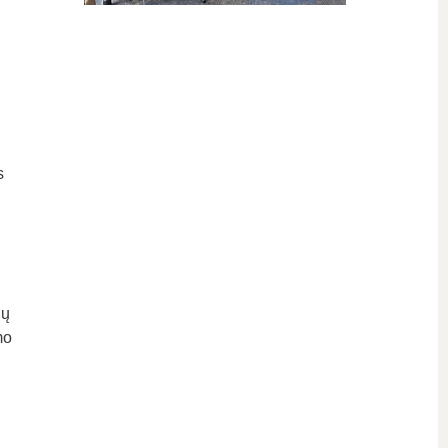
s
ių
mo