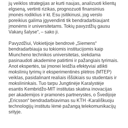
jų veiklos strategijas ar kurti naujas, analizuoti klientų
elgseną, vertinti rizikas, prognozuoti finansinius
įmonės rodiklius ir kt. Esu įsitikinusi, jog verslo
poreikius galima įgyvendinti tik bendradarbiaujant
įmonėms ir universitetams. Tokių pavyzdžių gausu
Vakarų šalyse“, – sako ji.
Pavyzdžiui, Vokietijoje bendrovė „Siemens“
bendradarbiauja su tokiomis institucijomis kaip
Miuncheno technikos universitetas, siekdama
pasinaudoti akademine patirtimi ir pažangiais tyrimais.
Anot ekspertės, tai įmonei leidžia efektyviai atlikti
mokslinių tyrimų ir eksperimentinės plėtros (MTEP)
veiklas, pasidalinant realiais iššūkiais su studentais ir
mokslininkais. Tuo tarpu Jungtinėje Karalystėje
esantis Kembridžo-MIT institutas skatina inovacijas
per akademijos ir pramonės partnerystes, o Švedijoje
„Ericsson“ bendradarbiavimas su KTH -Karališkuoju
technologijų institutu lėmė pažangą telekomunikacijų
srityje.