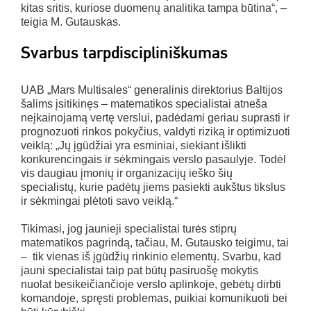
kitas sritis, kuriose duomenų analitika tampa būtina“, –
teigia M. Gutauskas.
Svarbus tarpdiscipliniškumas
UAB „Mars Multisales“ generalinis direktorius Baltijos
šalims įsitikinęs – matematikos specialistai atneša
neįkainojamą vertę verslui, padėdami geriau suprasti ir
prognozuoti rinkos pokyčius, valdyti riziką ir optimizuoti
veiklą: „Jų įgūdžiai yra esminiai, siekiant išlikti
konkurencingais ir sėkmingais verslo pasaulyje. Todėl
vis daugiau įmonių ir organizacijų ieško šių
specialistų, kurie padėtų jiems pasiekti aukštus tikslus
ir sėkmingai plėtoti savo veiklą.“
Tikimasi, jog jaunieji specialistai turės stiprų
matematikos pagrindą, tačiau, M. Gutausko teigimu, tai
– tik vienas iš įgūdžių rinkinio elementų. Svarbu, kad
jauni specialistai taip pat būtų pasiruošę mokytis
nuolat besikeičiančioje verslo aplinkoje, gebėtų dirbti
komandoje, spręsti problemas, puikiai komunikuoti bei