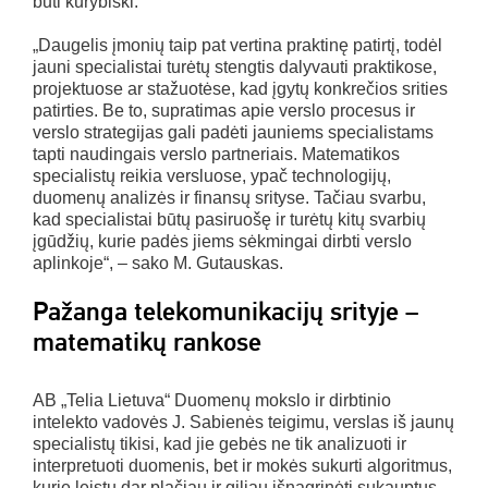
būti kūrybiški.
„Daugelis įmonių taip pat vertina praktinę patirtį, todėl
jauni specialistai turėtų stengtis dalyvauti praktikose,
projektuose ar stažuotėse, kad įgytų konkrečios srities
patirties. Be to, supratimas apie verslo procesus ir
verslo strategijas gali padėti jauniems specialistams
tapti naudingais verslo partneriais. Matematikos
specialistų reikia versluose, ypač technologijų,
duomenų analizės ir finansų srityse. Tačiau svarbu,
kad specialistai būtų pasiruošę ir turėtų kitų svarbių
įgūdžių, kurie padės jiems sėkmingai dirbti verslo
aplinkoje“, – sako M. Gutauskas.
Pažanga telekomunikacijų srityje –
matematikų rankose
AB „Telia Lietuva“ Duomenų mokslo ir dirbtinio
intelekto vadovės J. Sabienės teigimu, verslas iš jaunų
specialistų tikisi, kad jie gebės ne tik analizuoti ir
interpretuoti duomenis, bet ir mokės sukurti algoritmus,
kurie leistų dar plačiau ir giliau išnagrinėti sukauptus