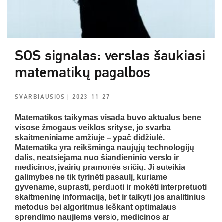
SOS signalas: verslas šaukiasi
matematikų pagalbos
SVARBIAUSIOS
| 2023-11-27
Matematikos taikymas visada buvo aktualus bene
visose žmogaus veiklos srityse, jo svarba
skaitmeniniame amžiuje – ypač didžiulė.
Matematika yra reikšminga naujųjų technologijų
dalis, neatsiejama nuo šiandieninio verslo ir
medicinos, įvairių pramonės sričių. Ji suteikia
galimybes ne tik tyrinėti pasaulį, kuriame
gyvename, suprasti, perduoti ir mokėti interpretuoti
skaitmeninę informaciją, bet ir taikyti jos analitinius
metodus bei algoritmus ieškant optimalaus
sprendimo naujiems verslo, medicinos ar