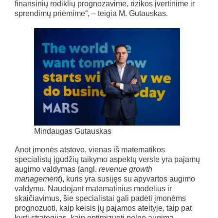
finansinių rodiklių prognozavime, rizikos įvertinime ir
sprendimų priėmime“, – teigia M. Gutauskas.
Mindaugas Gutauskas
Anot įmonės atstovo, vienas iš matematikos
specialistų įgūdžių taikymo aspektų versle yra pajamų
augimo valdymas (angl.
revenue growth
management
), kuris yra susijęs su apyvartos augimo
valdymu. Naudojant matematinius modelius ir
skaičiavimus, šie specialistai gali padėti įmonėms
prognozuoti, kaip keisis jų pajamos ateityje, taip pat
kurti strategijas, kaip optimizuoti pelno augimą.