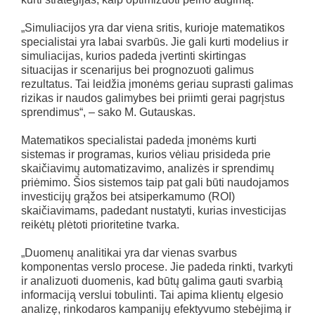
„Simuliacijos yra dar viena sritis, kurioje matematikos
specialistai yra labai svarbūs. Jie gali kurti modelius ir
simuliacijas, kurios padeda įvertinti skirtingas
situacijas ir scenarijus bei prognozuoti galimus
rezultatus. Tai leidžia įmonėms geriau suprasti galimas
rizikas ir naudos galimybes bei priimti gerai pagrįstus
sprendimus“, – sako M. Gutauskas.
Matematikos specialistai padeda įmonėms kurti
sistemas ir programas, kurios vėliau prisideda prie
skaičiavimų automatizavimo, analizės ir sprendimų
priėmimo. Šios sistemos taip pat gali būti naudojamos
investicijų grąžos bei atsiperkamumo (ROI)
skaičiavimams, padedant nustatyti, kurias investicijas
reikėtų plėtoti prioritetine tvarka.
„Duomenų analitikai yra dar vienas svarbus
komponentas verslo procese. Jie padeda rinkti, tvarkyti
ir analizuoti duomenis, kad būtų galima gauti svarbią
informaciją verslui tobulinti. Tai apima klientų elgesio
analizę, rinkodaros kampanijų efektyvumo stebėjimą ir