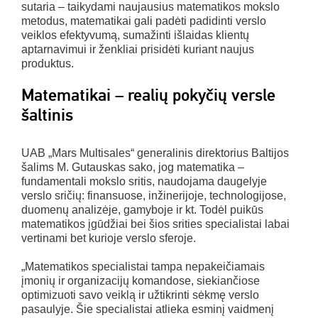
sutaria – taikydami naujausius matematikos mokslo
metodus, matematikai gali padėti padidinti verslo
veiklos efektyvumą, sumažinti išlaidas klientų
aptarnavimui ir ženkliai prisidėti kuriant naujus
produktus.
Matematikai – realių pokyčių versle
šaltinis
UAB „Mars Multisales“ generalinis direktorius Baltijos
šalims M. Gutauskas sako, jog matematika –
fundamentali mokslo sritis, naudojama daugelyje
verslo sričių: finansuose, inžinerijoje, technologijose,
duomenų analizėje, gamyboje ir kt. Todėl puikūs
matematikos įgūdžiai bei šios srities specialistai labai
vertinami bet kurioje verslo sferoje.
„Matematikos specialistai tampa nepakeičiamais
įmonių ir organizacijų komandose, siekiančiose
optimizuoti savo veiklą ir užtikrinti sėkmę verslo
pasaulyje. Šie specialistai atlieka esminį vaidmenį