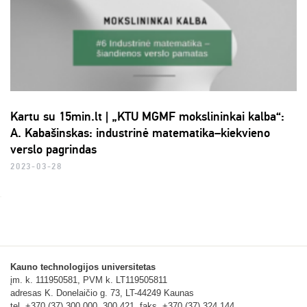
Kartu su 15min.lt | „KTU MGMF mokslininkai kalba“:
A. Kabašinskas: industrinė matematika–kiekvieno
verslo pagrindas
2023-03-28
Kauno technologijos universitetas
įm. k. 111950581, PVM k. LT119505811
adresas K. Donelaičio g. 73, LT-44249 Kaunas
tel. +370 (37) 300 000, 300 421, faks. +370 (37) 324 144